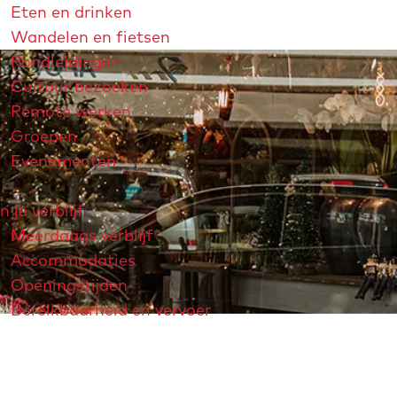
Eten en drinken
Wandelen en fietsen
Rondleidingen
Cultuur bezoeken
Remote werken
Groepen
Evenementen
n je verblijf
Meerdaags verblijf
Accommodaties
Openingstijden
Bereikbaarheid en vervoer
strichtjaar 2026
André Rieu
Maastricht Store
Explore Maastricht