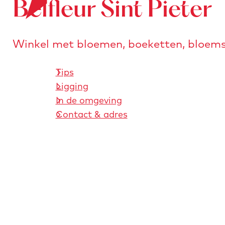
Belfleur Sint Pieter
o
e
n
r
a
s
a
Winkel met bloemen, boeketten, bloems
t
r
u
d
Tips
r
e
Ligging
e
h
In de omgeving
n
o
Contact & adres
m
e
p
a
g
e