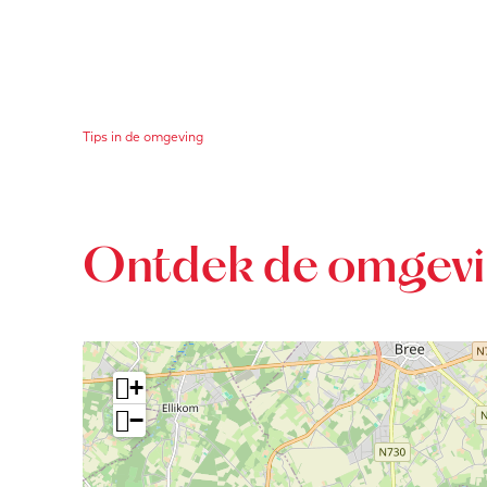
s
t
r
i
Tips in de omgeving
c
h
t
Ontdek de omgev
+
−