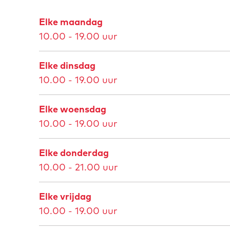
e
t
Elke maandag
t
e
10.00 - 19.00 uur
v
a
e
f
Elke dinsdag
r
b
10.00 - 19.00 uur
g
e
r
e
Elke woensdag
o
l
10.00 - 19.00 uur
t
d
e
i
Elke donderdag
a
n
10.00 - 21.00 uur
f
g
b
A
Elke vrijdag
e
m
10.00 - 19.00 uur
e
a
l
z