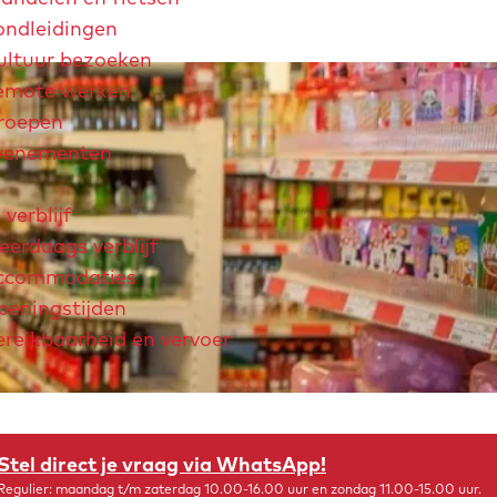
ondleidingen
ultuur bezoeken
emote werken
roepen
venementen
 verblijf
erdaags verblijf
ccommodaties
peningstijden
ereikbaarheid en vervoer
chtjaar 2026
André Rieu
Maastricht Store
Explore Maastricht
Stel direct je vraag via WhatsApp!
Regulier: maandag t/m zaterdag 10.00-16.00 uur en zondag 11.00-15.00 uur.