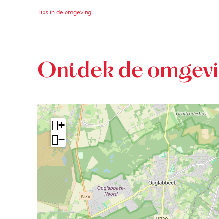
Tips in de omgeving
Ontdek de omgev
+
−