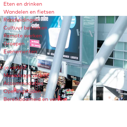
Eten en drinken
Wandelen en fietsen
Rondleidingen
Cultuur bezoeken
Remote werken
Groepen
Evenementen
n je verblijf
Meerdaags verblijf
Accommodaties
Openingstijden
Bereikbaarheid en vervoer
strichtjaar 2026
André Rieu
Maastricht Store
Explore Maastricht