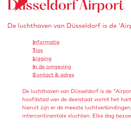
Düsseldorf Airport
o
e
n
r
a
s
a
De luchthaven van Düsseldorf is de 'Air
t
r
u
d
Informatie
r
e
Tips
e
h
Ligging
n
o
In de omgeving
m
Contact & adres
e
p
De luchthaven van Düsseldorf is de "Airpor
a
hoofdstad van de deelstaat vormt het hart 
g
hieruit zijn er de meeste luchtverbindinge
e
intercontinentale vluchten. Elke dag bezo