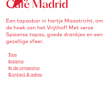
Café Madrid
o
e
n
r
a
s
a
Een tapasbar in hartje Maastricht, om
t
r
de hoek van het Vrijthof! Met verse
u
d
Spaanse tapas, goede drankjes en een
r
e
gezellige sfeer.
e
h
n
o
Tips
m
Ligging
e
In de omgeving
p
Contact & adres
a
g
e