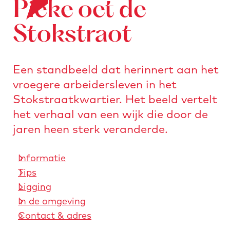
Pieke oet de
o
e
n
r
a
Stokstraot
s
a
t
r
u
Een standbeeld dat herinnert aan het
d
r
vroegere arbeidersleven in het
e
e
Stokstraatkwartier. Het beeld vertelt
h
n
het verhaal van een wijk die door de
o
jaren heen sterk veranderde.
m
e
Informatie
p
Tips
a
Ligging
g
In de omgeving
e
Contact & adres