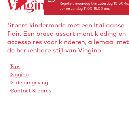
Vingino Store
o
Regulier: maandag t/m zaterdag 10.00-16
e
n
uur en zondag 11.00-15.00 uur.
r
a
s
a
Stoere kindermode met een Italiaanse
t
r
flair. Een breed assortiment kleding en
u
d
accessoires voor kinderen, allemaal met
r
e
de herkenbare stijl van Vingino.
e
h
n
o
Tips
m
Ligging
e
In de omgeving
p
Contact & adres
a
g
e