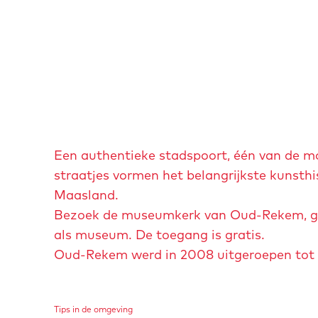
p
e
n
p
o
p
u
Een authentieke stadspoort, één van de mo
p
straatjes vormen het belangrijkste kunsth
m
Maasland.
e
Bezoek de museumkerk van Oud-Rekem, geb
t
als museum. De toegang is gratis.
v
Oud-Rekem werd in 2008 uitgeroepen tot 
e
r
g
Tips in de omgeving
r