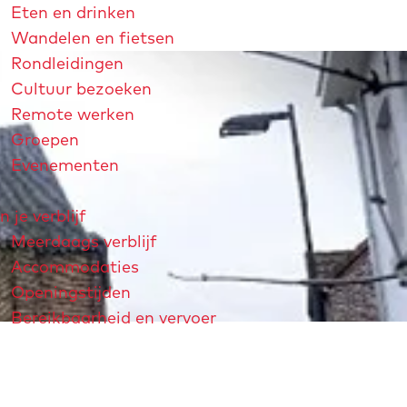
Eten en drinken
Wandelen en fietsen
Rondleidingen
Cultuur bezoeken
Remote werken
Groepen
Evenementen
n je verblijf
Meerdaags verblijf
Accommodaties
Openingstijden
Bereikbaarheid en vervoer
strichtjaar 2026
André Rieu
Maastricht Store
Explore Maastricht