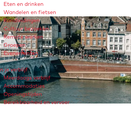
Eten en drinken
Wandelen en fietsen
Rondleidingen
Cultuur bezoeken
Remote werken
Groepen
Evenementen
n je verblijf
Meerdaags verblijf
Accommodaties
Openingstijden
Bereikbaarheid en vervoer
strichtjaar 2026
André Rieu
Maastricht Store
Explore Maastricht