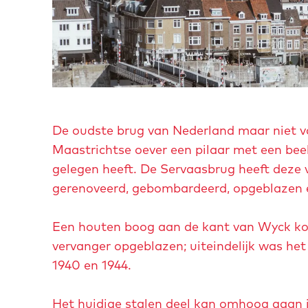
n
p
o
p
u
O
p
p
De oudste brug van Nederland maar niet va
m
e
Maastrichtse oever een pilaar met een bee
e
n
gelegen heeft. De Servaasbrug heeft deze 
t
p
gerenoveerd, gebombardeerd, opgeblazen e
v
o
e
p
Een houten boog aan de kant van Wyck kon
r
u
vervanger opgeblazen; uiteindelijk was het
g
p
1940 en 1944.
r
m
o
e
Het huidige stalen deel kan omhoog gaan 
t