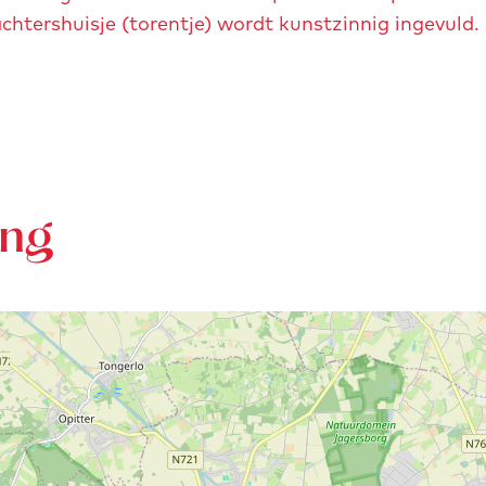
htershuisje (torentje) wordt kunstzinnig ingevuld.
ing