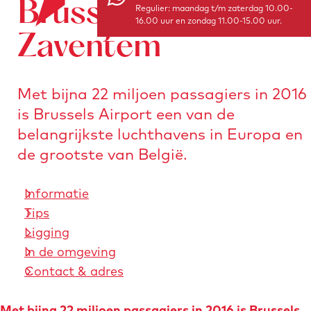
Brussels Airport
o
Regulier: maandag t/m zaterdag 10.00-
e
n
16.00 uur en zondag 11.00-15.00 uur.
r
a
Zaventem
s
a
t
r
u
Met bijna 22 miljoen passagiers in 2016
d
r
is Brussels Airport een van de
e
e
belangrijkste luchthavens in Europa en
h
n
de grootste van België.
o
m
Informatie
e
Tips
p
Ligging
a
In de omgeving
g
Contact & adres
e
Met bijna 22 miljoen passagiers in 2016 is Brussels