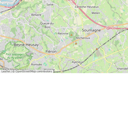
Leaflet
|
© OpenStreetMap contributors
Adresgegevens