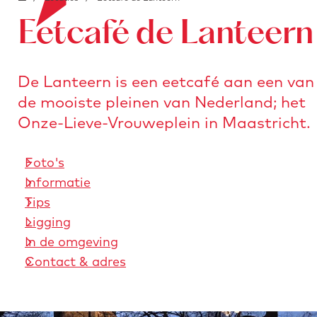
o
e
i
a
Eetcafé de Lanteern
o
a
n
r
b
a
s
l
a
De Lanteern is een eetcafé aan een van
t
o
r
de mooiste pleinen van Nederland; het
u
c
d
Onze-Lieve-Vrouweplein in Maastricht.
r
k
e
e
.
h
Foto's
n
i
o
Informatie
m
m
Tips
a
e
Ligging
g
p
In de omgeving
e
a
Contact & adres
g
e