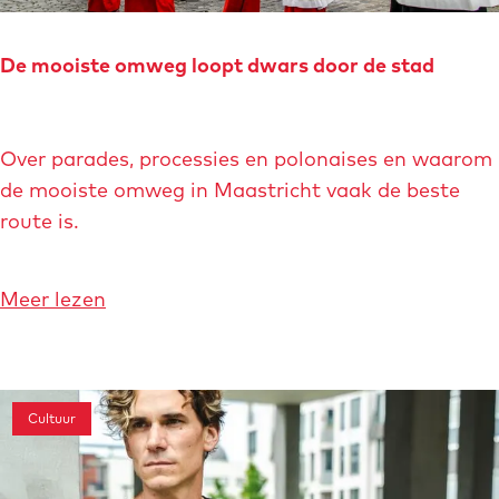
H
n
e
b
i
De mooiste omweg loopt dwars door de stad
o
l
u
i
w
D
g
Over parades, processies en polonaises en waarom
v
e
d
de mooiste omweg in Maastricht vaak de beste
o
m
o
route is.
o
o
m
r
o
s
d
i
o
Meer lezen
v
e
s
v
a
H
t
e
a
e
e
r
r
i
o
Cultuur
D
t
l
m
e
i
w
m