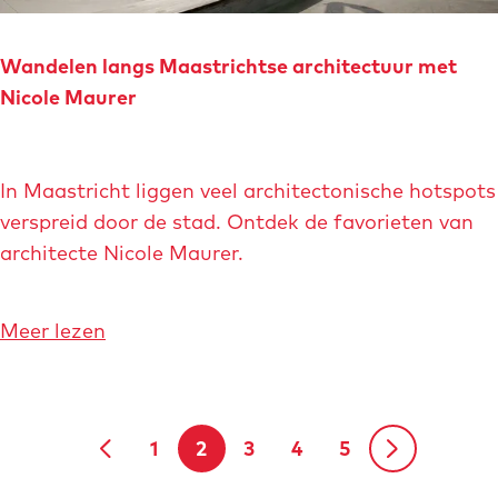
s
u
t
r
r
Wandelen langs Maastrichtse architectuur met
e
i
Nicole Maurer
n
c
v
h
a
W
t
In Maastricht liggen veel architectonische hotspots
n
a
|
verspreid door de stad. Ontdek de favorieten van
M
n
W
architecte Nicole Maurer.
a
d
a
a
e
n
s
l
o
Meer lezen
d
t
e
v
e
r
n
e
l
i
l
r
r
c
1
2
3
4
5
a
W
G
G
H
G
G
G
G
o
h
n
a