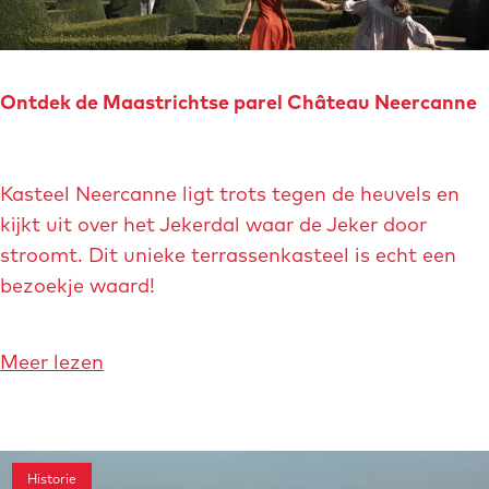
i
d
t
s
e
r
c
k
i
h
Ontdek de Maastrichtse parel Château Neercanne
h
c
e
e
h
v
t
O
t
e
Kasteel Neercanne ligt trots tegen de heuvels en
B
n
r
kijkt uit over het Jekerdal waar de Jeker door
e
t
l
stroomt. Dit unieke terrassenkasteel is echt een
l
d
e
bezoekje waard!
g
e
d
i
k
e
s
d
o
Meer lezen
n
c
e
v
v
h
M
e
a
e
a
r
n
v
a
Historie
O