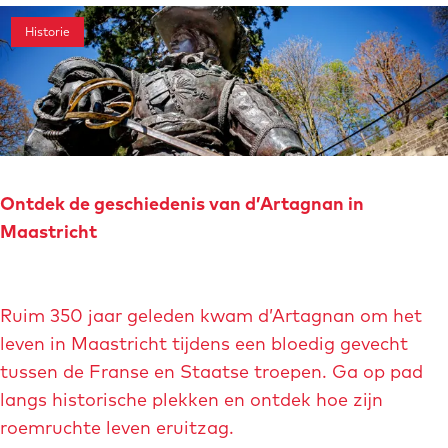
w
r
i
â
t
a
Historie
R
c
t
s
n
o
h
e
e
d
m
t
a
p
e
e
u
a
l
i
N
r
i
n
e
e
n
Ontdek de geschiedenis van d’Artagnan in
s
e
l
g
Maastricht
e
r
C
w
c
h
a
O
a
â
Ruim 350 jaar geleden kwam d’Artagnan om het
n
n
n
t
leven in Maastricht tijdens een bloedig gevecht
d
t
n
e
tussen de Franse en Staatse troepen. Ga op pad
e
d
e
a
langs historische plekken en ontdek hoe zijn
l
e
u
roemruchte leven eruitzag.
i
k
N