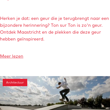
s
d
u
e
h
t
e
t
u
t
D
r
n
e
Herken je dat: een geur die je terugbrengt naar een
w
e
i
v
bijzondere herinnering? Ton sur Ton is zo'n geur.
a
g
c
a
Ontdek Maastricht en de plekken die deze geur
n
e
h
n
hebben geïnspireerd.
d
u
t
M
e
r
a
l
e
o
Meer lezen
a
r
n
v
s
o
v
e
t
u
a
r
r
t
n
Architectuur
D
i
e
M
e
c
a
g
h
a
e
t