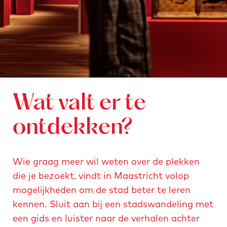
Wat valt er te
ontdekken?
Wie graag meer wil weten over de plekken
die je bezoekt, vindt in Maastricht volop
mogelijkheden om de stad beter te leren
kennen. Sluit aan bij een stadswandeling met
een gids en luister naar de verhalen achter