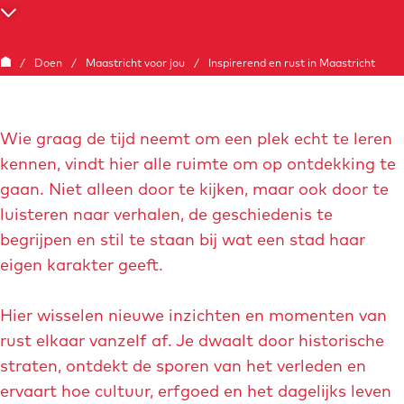
e
S
c
G
/
Doen
/
Maastricht voor jou
/
Inspirerend en rust in Maastricht
r
a
o
n
l
Wie graag de tijd neemt om een plek echt te leren
a
l
kennen, vindt hier alle ruimte om op ontdekking te
a
n
gaan. Niet alleen door te kijken, maar ook door te
r
a
luisteren naar verhalen, de geschiedenis te
d
a
begrijpen en stil te staan bij wat een stad haar
e
r
eigen karakter geeft.
h
b
o
e
Hier wisselen nieuwe inzichten en momenten van
m
n
rust elkaar vanzelf af. Je dwaalt door historische
e
e
straten, ontdekt de sporen van het verleden en
p
d
ervaart hoe cultuur, erfgoed en het dagelijks leven
a