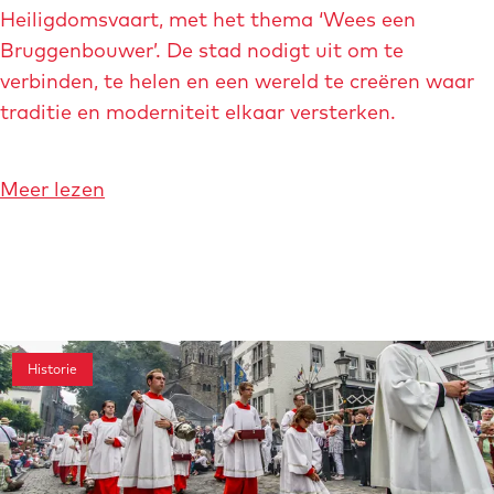
r
Heiligdomsvaart, met het thema ‘Wees een
u
Bruggenbouwer’. De stad nodigt uit om te
g
verbinden, te helen en een wereld te creëren waar
g
traditie en moderniteit elkaar versterken.
e
n
b
o
Meer lezen
o
v
u
e
w
r
v
B
o
r
o
Historie
u
r
g
d
g
e
e