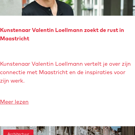
g
e
o
d
g
o
o
l
i
m
o
Kunstenaar Valentin Loellmann zoekt de rust in
s
s
o
Maastricht
t
v
p
e
a
t
o
K
a
d
Kunstenaar Valentin Loellmann vertelt je over zijn
m
u
r
w
connectie met Maastricht en de inspiraties voor
w
n
t
a
zijn werk.
e
s
r
g
t
s
l
e
o
Meer lezen
d
o
n
v
o
o
a
e
o
p
a
r
r
t
Architectuur