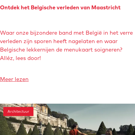
t
i
Ontdek het Belgische verleden van Maastricht
a
r
n
g
i
M
e
O
c
a
Waar onze bijzondere band met België in het verre
s
n
h
a
verleden zijn sporen heeft nagelaten en waar
h
t
t
s
Belgische lekkernijen de menukaart soigneren?
o
d
t
Alléz, lees door!
p
e
r
p
k
i
e
h
o
Meer lezen
c
n
e
v
h
i
t
e
t
n
B
r
M
e
Architectuur
O
a
l
n
a
g
t
s