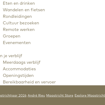
Eten en drinken
Wandelen en fietsen
Rondleidingen
Cultuur bezoeken
Remote werken
Groepen
Evenementen
n je verblijf
Meerdaags verblijf
Accommodaties
Openingstijden
Bereikbaarheid en vervoer
strichtjaar 2026
André Rieu
Maastricht Store
Explore Maastricht