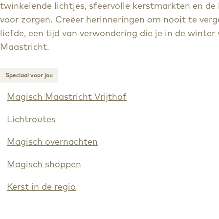
twinkelende lichtjes, sfeervolle kerstmarkten en 
e
g
voor zorgen. Creëer herinneringen om nooit te verg
n
e
liefde, een tijd van verwondering die je in de wint
Maastricht.
Speciaal voor jou
Magisch Maastricht Vrijthof
Lichtroutes
Magisch overnachten
Magisch shoppen
Kerst in de regio