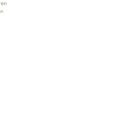
ren
en