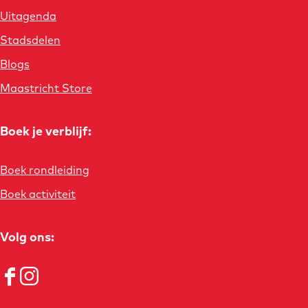
Uitagenda
Stadsdelen
Blogs
Maastricht Store
Boek je verblijf:
Boek rondleiding
Boek activiteit
Volg ons:
F
I
a
n