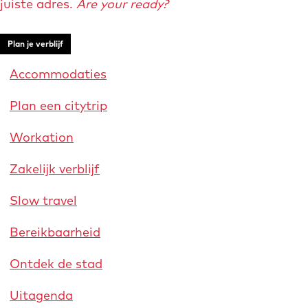
juiste adres.
Are your ready?
e
g
n
e
Plan je verblijf
Accommodaties
Plan een citytrip
Workation
Zakelijk verblijf
Slow travel
Bereikbaarheid
Ontdek de stad
Uitagenda