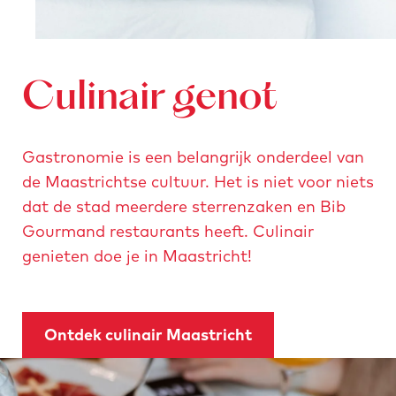
m
e
t
Culinair genot
v
e
r
Gastronomie is een belangrijk onderdeel van
g
de Maastrichtse cultuur. Het is niet voor niets
r
dat de stad meerdere sterrenzaken en Bib
o
Gourmand restaurants heeft. Culinair
t
genieten doe je in Maastricht!
e
a
f
Ontdek culinair Maastricht
b
e
e