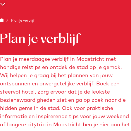
e
S
c
G
/
Plan je verblijf
r
a
o
Plan je verblijf
n
l
a
l
a
Plan je meerdaagse verblijf in Maastricht met
n
r
handige reistips en ontdek de stad op je gemak.
a
d
Wij helpen je graag bij het plannen van jouw
a
e
ontspannen en onvergetelijke verblijf. Boek een
r
h
sfeervol hotel, zorg ervoor dat je de leukste
b
o
bezienswaardigheden ziet en ga op zoek naar die
e
m
hidden gems in de stad. Ook voor praktische
n
e
informatie en inspirerende tips voor jouw weekend
e
p
of langere citytrip in Maastricht ben je hier aan het
d
a