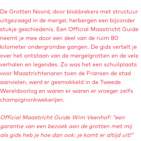
i
n
v
m
p
De Grotten Noord, door blokbrekers met structuur
e
a
o
uitgezaagd in de mergel, herbergen een bijzonder
r
g
p
stukje geschiedenis. Een Official Maastricht Guide
g
e
u
neemt je mee door een deel van de ruim 80
r
p
kilometer ondergrondse gangen. De gids vertelt je
o
m
over het ontstaan van de mergelgrotten en de vele
t
e
verhalen en legendes. Zo was het een schuilplaats
e
t
voor Maastrichtenaren toen de Fransen de stad
a
v
aanvielen, werd er gesmokkeld in de Tweede
f
e
Wereldoorlog en waren er waren er vroeger zelfs
b
r
champignonkwekerijen.
e
g
e
r
Official Maastricht Guide Wim Veenhof: “een
l
o
garantie van een bezoek aan de grotten met mij
d
t
als gids heb je hoe dan ook: je komt er altijd uit!”
i