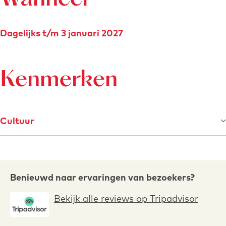
e
n
N
Dagelijks t/m 3 januari 2027
o
o
r
Kenmerken
d
Cultuur
R
Benieuwd naar ervaringen van bezoekers?
e
Bekijk alle reviews op Tripadvisor
v