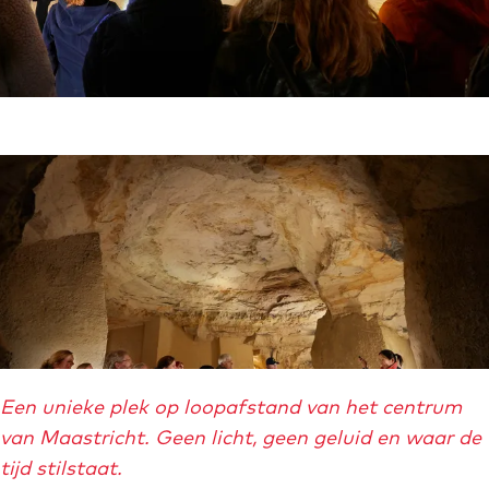
O
m
p
e
e
d
n
i
p
a
o
b
p
l
u
o
p
c
O
Een unieke plek op loopafstand van het centrum
m
k
p
van Maastricht. Geen licht, geen geluid en waar de
e
.
e
tijd stilstaat.
t