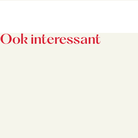
i
e
Ook interessant
w
s