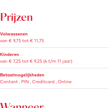
e
n
a
g
f
Prijzen
G
b
r
e
o
Volwassenen
e
t
van € 9,75 tot € 11,75
l
t
d
e
Kinderen
i
n
van € 7,25 tot € 9,25 (4 t/m 11 jaar)
n
N
g
o
Betaalmogelijkheden
G
o
Contant , PIN , Creditcard , Online
r
r
o
d
t
t
Wanneer