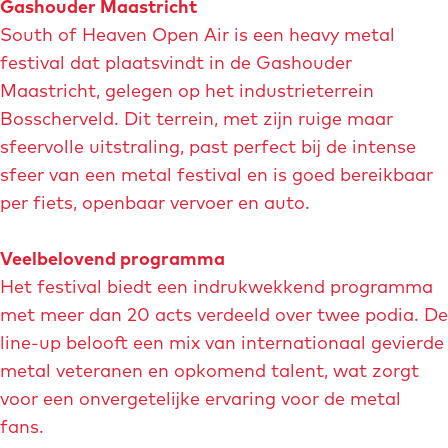
p
c
Gashouder Maastricht
m
e
k
South of Heaven Open Air is een heavy metal
e
n
.
festival dat plaatsvindt in de Gashouder
t
p
i
Maastricht, gelegen op het industrieterrein
v
o
m
Bosscherveld. Dit terrein, met zijn ruige maar
e
p
a
sfeervolle uitstraling, past perfect bij de intense
r
u
g
sfeer van een metal festival en is goed bereikbaar
g
p
e
per fiets, openbaar vervoer en auto.
r
m
o
e
Veelbelovend programma
t
t
Het festival biedt een indrukwekkend programma
e
v
met meer dan 20 acts verdeeld over twee podia. De
a
e
line-up belooft een mix van internationaal gevierde
f
r
metal veteranen en opkomend talent, wat zorgt
b
g
voor een onvergetelijke ervaring voor de metal
e
r
fans.
e