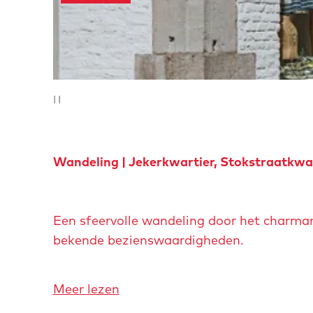
o
e
m
e
p
a
|
|
g
e
Wandeling | Jekerkwartier, Stokstraatkwa
W
Een sfeervolle wandeling door het charmant
a
bekende bezienswaardigheden.
n
d
e
o
Meer lezen
l
v