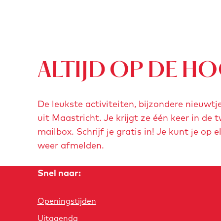
i
e
n
r
g
W
|
a
J
n
ALTIJD OP DE H
e
d
k
e
De leukste activiteiten, bijzondere nieuwt
e
l
uit Maastricht. Je krijgt ze één keer in de 
r
i
mailbox. Schrijf je gratis in! Je kunt je o
k
n
weer afmelden.
w
g
a
|
Snel naar:
r
J
t
e
Openingstijden
i
k
e
e
Uitagenda