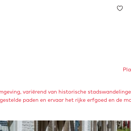
F
a
v
o
r
i
e
t
Pla
e
n
geving, variërend van historische stadswandelinge
gestelde paden en ervaar het rijke erfgoed en de m
Maa