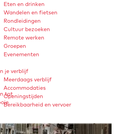
Eten en drinken
Wandelen en fietsen
Rondleidingen
Cultuur bezoeken
Remote werken
Groepen
Evenementen
n je verblijf
Meerdaags verblijf
Accommodaties
n tot
Openingstijden
ooie
Bereikbaarheid en vervoer
strichtjaar 2026
André Rieu
Maastricht Store
Explore Maastricht