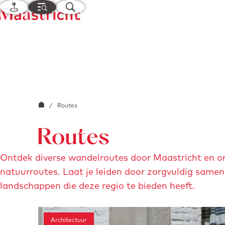
K
M
Z
a
e
o
G
a
n
e
a
r
u
k
n
t
e
a
n
a
r
G
/
Routes
d
a
e
Routes
n
h
a
o
Ontdek diverse wandelroutes door Maastricht en om
a
m
natuurroutes. Laat je leiden door zorgvuldig samen
r
e
landschappen die deze regio te bieden heeft.
d
p
e
a
h
Architectuur
g