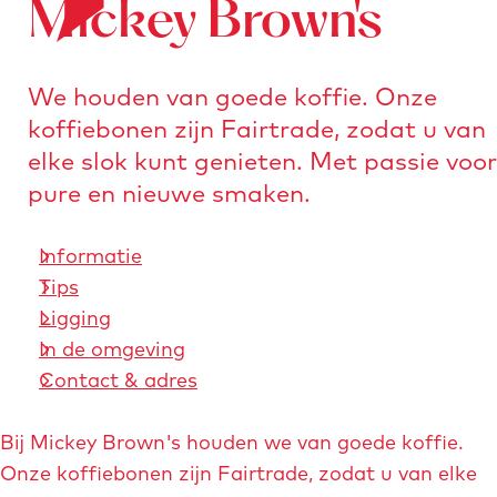
Mickey Brown's
o
e
n
r
a
s
a
We houden van goede koffie. Onze
t
r
koffiebonen zijn Fairtrade, zodat u van
u
d
elke slok kunt genieten. Met passie voor
r
e
pure en nieuwe smaken.
e
h
n
o
Informatie
m
Tips
e
Ligging
p
In de omgeving
a
Contact & adres
g
e
Bij Mickey Brown's houden we van goede koffie.
Onze koffiebonen zijn Fairtrade, zodat u van elke