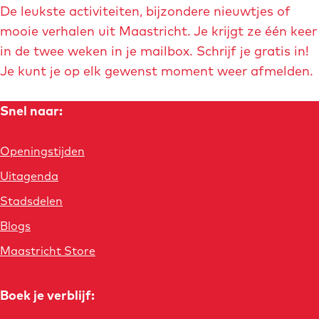
r
r
r
r
De leukste activiteiten, bijzondere nieuwtjes of
mooie verhalen uit Maastricht. Je krijgt ze één keer
d
p
p
p
in de twee weken in je mailbox. Schrijf je gratis in!
e
a
a
a
Je kunt je op elk gewenst moment weer afmelden.
v
g
g
g
Snel naar:
o
i
i
i
r
n
n
n
Openingstijden
i
a
a
a
Uitagenda
Stadsdelen
g
Blogs
e
Maastricht Store
p
a
Boek je verblijf:
g