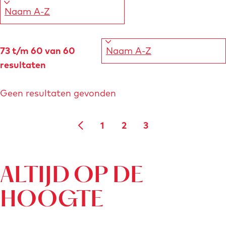
k
e
j
S
73 t/m 60 van 60
e
o
resultaten
r
t
Geen resultaten gevonden
e
e
1
2
3
r
G
G
G
G
o
a
a
a
a
p
ALTIJD OP DE
:
n
n
n
n
a
a
a
a
HOOGTE
a
a
a
a