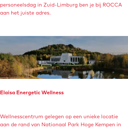
O
e
personeelsdag in Zuid-Limburg ben je bij ROCCA
C
n
aan het juiste adres.
C
p
A
u
A
n
c
t
t
V
i
a
e
a
f
l
g
s
e
Elaisa Energetic Wellness
n
i
E
e
Wellnesscentrum gelegen op een unieke locatie
l
t
aan de rand van Nationaal Park Hoge Kempen in