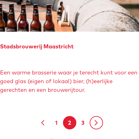
e
l
d
e
r
Stadsbrouwerij Maastricht
m
u
S
s
Een warme brasserie waar je terecht kunt voor een
t
e
goed glas (eigen of lokaal) bier, (h)eerlijke
a
u
gerechten en een brouwerijtour.
d
m
s
b
r
1
2
3
G
G
H
G
G
o
u