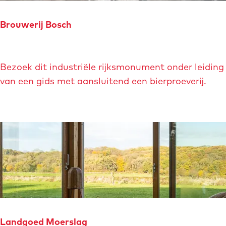
r
i
Brouwerij Bosch
c
h
B
t
Bezoek dit industriële rijksmonument onder leiding
r
&
van een gids met aansluitend een bierproeverij.
o
P
u
r
w
i
e
s
r
o
i
n
j
I
B
s
o
l
s
a
Landgoed Moerslag