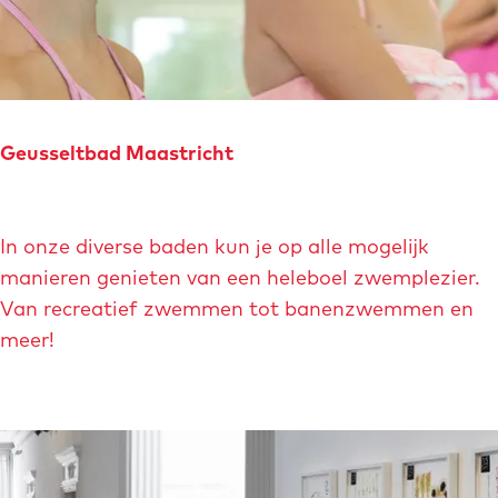
s
p
a
r
k
Geusseltbad Maastricht
G
In onze diverse baden kun je op alle mogelijk
e
manieren genieten van een heleboel zwemplezier.
u
Van recreatief zwemmen tot banenzwemmen en
s
meer!
s
e
l
t
b