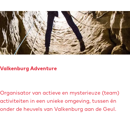
o
l
e
n
m
i
j
n
Valkenburg Adventure
V
a
V
l
Organisator van actieve en mysterieuze (team)
a
k
activiteiten in een unieke omgeving, tussen én
l
e
onder de heuvels van Valkenburg aan de Geul.
k
n
e
b
n
u