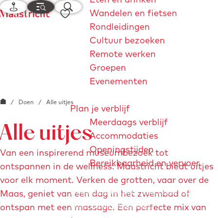
K
M
Z
F
Wandelen en fietsen
a
e
o
G
a
Rondleidingen
a
n
e
a
v
Cultuur bezoeken
r
u
k
n
o
Remote werken
t
e
a
r
Groepen
n
a
i
Evenementen
r
e
G
/
Doen
/
Alle uitjes
d
t
Plan je verblijf
a
e
e
Meerdaags verblijf
Alle uitjes
n
h
n
Accommodaties
a
o
Openingstijden
Van een inspirerend museumbezoek tot
a
m
Bereikbaarheid en vervoer
ontspannen in de wellness: Maastricht biedt uitjes
r
e
voor elk moment. Verken de grotten, vaar over de
d
p
Maastrichtjaar 2026
André Rieu
Maastricht
Maas, geniet van een dag in het zwembad of
e
a
Store
Explore Maastricht
ontspan met een massage. Een perfecte mix van
h
g