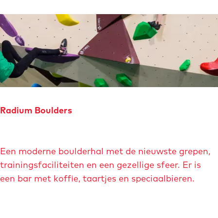
a
S
a
i
s
n
t
t
r
S
i
e
c
r
h
v
Radium Boulders
t
a
a
R
s
Een moderne boulderhal met de nieuwste grepen,
a
trainingsfaciliteiten en een gezellige sfeer. Er is
d
een bar met koffie, taartjes en speciaalbieren.
i
u
m