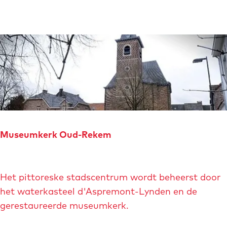
l
e
n
l
e
m
s
o
s
n
d
e
d
a
Museumkerk Oud-Rekem
l
M
Het pittoreske stadscentrum wordt beheerst door
u
het waterkasteel d'Aspremont-Lynden en de
s
gerestaureerde museumkerk.
e
u