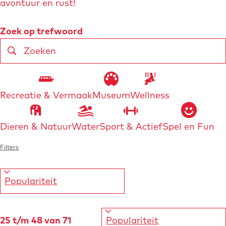
avontuur en rust!
o
e
m
W
S
Zoek op trefwoord
e
o
p
a
Z
r
a
o
t
t
T
g
e
e
h
e
Recreatie & Vermaak
Museum
Wellness
k
z
e
e
e
r
m
o
Dieren & Natuur
Water
Sport & Actief
Spel en Fun
n
o
a
p
e
Filters
:
k
j
S
25 t/m 48 van 71