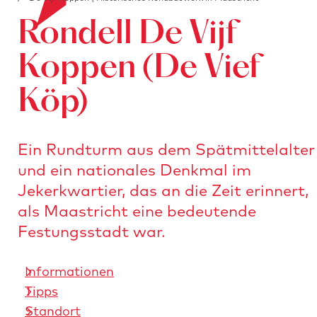
i
r
Rondell De Vijf
t
S
e
t
Koppen (De Vief
r
a
l
Köp)
r
e
t
i
s
t
Ein Rundturm aus dem Spätmittelalter
e
e
und ein nationales Denkmal im
i
n
Jekerkwartier, das an die Zeit erinnert,
t
als Maastricht eine bedeutende
e
Festungsstadt war.
Informationen
Tipps
Standort