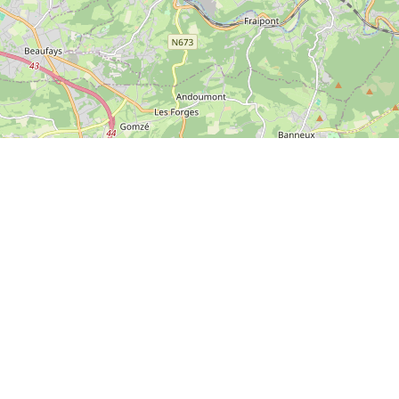
Leaflet
|
© OpenStreetMap contributors
Adressdaten
Fünf Köpfe
6211 JS
Maastricht