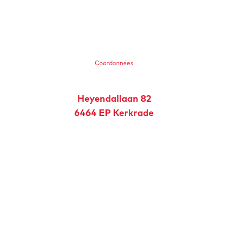
Coordonnées
Heyendallaan 82
6464 EP
Kerkrade
v
Planifiez votre itinéraire
e
r
s
l
a
En avant
b