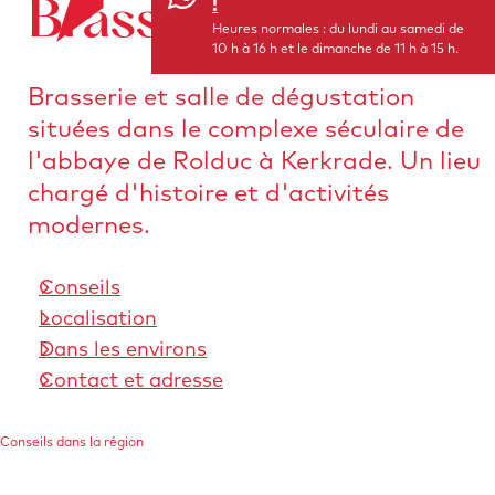
!
Brasserie Rolduc
a
c
l
Heures normales : du lundi au samedi de
v
10 h à 16 h et le dimanche de 11 h à 15 h.
c
e
a
u
r
Brasserie et salle de dégustation
n
e
à
situées dans le complexe séculaire de
t
i
l
l'abbaye de Rolduc à Kerkrade. Un lieu
l
a
chargé d'histoire et d'activités
p
modernes.
a
g
Conseils
e
Localisation
d
Dans les environs
'
Contact et adresse
a
c
Conseils dans la région
c
u