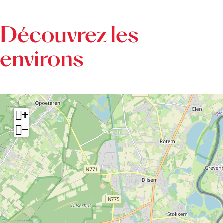
e
i
Découvrez les
l
environs
+
−