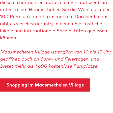
diesem charmanten, autofreien Einkaufszentrum
m
unter freiem Himmel haben Sie die Wahl aus über
B
100 Premium- und Luxusmarken. Darüber hinaus
i
gibt es vier Restaurants, in denen Sie köstliche
l
lokale und internationale Spezialitäten genießen
d
können.
ö
f
Maasmechelen Village ist täglich von 10 bis 19 Uhr
f
geöffnet, auch an Sonn- und Feiertagen, und
n
bietet mehr als 1.600 kostenlose Parkplätze.
e
n
o
Shopping im Maasmechelen Village
u
t
l
e