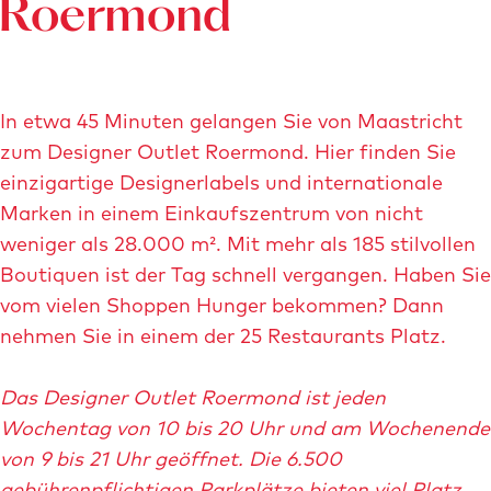
Roermond
e
e
r
c
t
h
e
e
In etwa 45 Minuten gelangen Sie von Maastricht
m
l
zum Designer Outlet Roermond. Hier finden Sie
B
e
einzigartige Designerlabels und internationale
i
n
Marken in einem Einkaufszentrum von nicht
l
-
weniger als 28.000 m². Mit mehr als 185 stilvollen
d
v
Boutiquen ist der Tag schnell vergangen. Haben Sie
ö
i
vom vielen Shoppen Hunger bekommen? Dann
f
l
nehmen Sie in einem der 25 Restaurants Platz.
f
l
n
a
Das Designer Outlet Roermond ist jeden
e
g
Wochentag von 10 bis 20 Uhr und am Wochenende
n
e
von 9 bis 21 Uhr geöffnet. Die 6.500
s
gebührenpflichtigen Parkplätze bieten viel Platz,