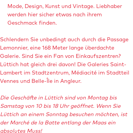
l
Mode, Design, Kunst und Vintage. Liebhaber
e
werden hier sicher etwas nach ihrem
n
Geschmack finden.
-
v
Schlendern Sie unbedingt auch durch die Passage
i
Lemonnier, eine 168 Meter lange überdachte
l
Galerie. Sind Sie ein Fan von Einkaufszentren?
l
Lüttich hat gleich drei davon! Die Galeries Saint-
a
Lambert im Stadtzentrum, Médiacité im Stadtteil
g
Vennes und Belle-Île in Angleur.
e
Die Geschäfte in Lüttich sind von Montag bis
Samstag von 10 bis 18 Uhr geöffnet. Wenn Sie
Lüttich an einem Sonntag besuchen möchten, ist
der Marché de la Batte entlang der Maas ein
absolutes Muss!