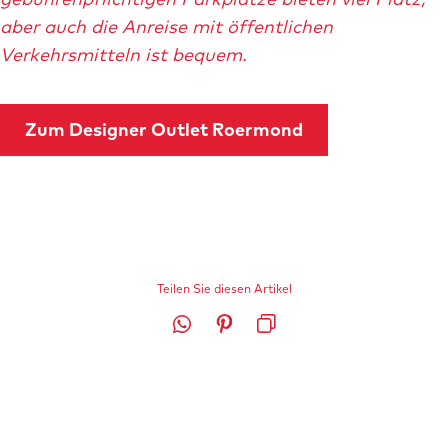
h
aber auch die Anreise mit öffentlichen
o
Verkehrsmitteln ist bequem.
p
s
-
Zum Designer Outlet Roermond
d
e
s
i
g
n
Teilen Sie diesen Artikel
e
T
D
L
r
e
i
i
-
i
e
n
o
l
s
k
u
e
e
k