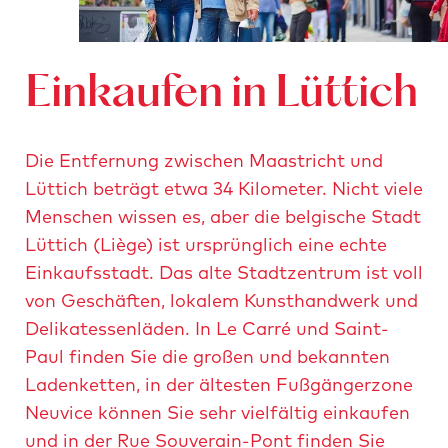
i
l
l
Einkaufen in Lüttich
a
g
e
Die Entfernung zwischen Maastricht und
©
Lüttich beträgt etwa 34 Kilometer. Nicht viele
m
Menschen wissen es, aber die belgische Stadt
a
Lüttich (Liège) ist ursprünglich eine echte
a
Einkaufsstadt. Das alte Stadtzentrum ist voll
s
von Geschäften, lokalem Kunsthandwerk und
m
Delikatessenläden. In Le Carré und Saint-
e
Paul finden Sie die großen und bekannten
c
Ladenketten, in der ältesten Fußgängerzone
h
Neuvice können Sie sehr vielfältig einkaufen
e
und in der Rue Souverain-Pont finden Sie