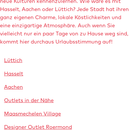
i
neue Kulturen kennenzulernen. Wie wäre es mit
l
Hasselt, Aachen oder Lüttich? Jede Stadt hat ihren
d
ganz eigenen Charme, lokale Köstlichkeiten und
ö
eine einzigartige Atmosphäre. Auch wenn Sie
f
vielleicht nur ein paar Tage von zu Hause weg sind,
f
kommt hier durchaus Urlaubsstimmung auf!
n
e
Lüttich
n
Hasselt
s
h
Aachen
o
p
Outlets in der Nähe
p
Maasmechelen Village
i
n
Designer Outlet Roermond