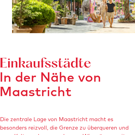
m
i
t
v
e
r
g
r
Einkaufsstädte
ö
In der Nähe von
ß
e
Maastricht
r
t
e
m
Die zentrale Lage von Maastricht macht es
B
besonders reizvoll, die Grenze zu überqueren und