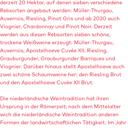
m
m
derzeit 20 Hektar, auf denen sieben verschiedene
ö
i
a
Rebsorten angebaut werden: Müller-Thurgau,
ß
t
g
Auxerrois, Riesling, Pinot Gris und ab 2020 auch
e
v
e
Viognier, Chardonnay und Pinot Noir. Derzeit
r
e
werden aus diesen Rebsorten sieben schöne,
t
r
trockene Weißweine erzeugt: Müller-Thurgau,
e
g
Auxerrois, Apostelhoeve Cuvée XII, Riesling,
m
r
Grauburgunder, Grauburgunder Barriques und
B
ö
Viognier. Darüber hinaus stellt Apostelhoeve auch
i
ß
zwei schöne Schaumweine her: den Riesling Brut
l
e
und den Apostelhoeve Cuvée XII Brut.
d
r
d
t
Die niederländische Weintradition hat ihren
e
e
Ursprung in der Römerzeit; nach dem Mittelalter
r
m
wich die niederländische Weintradition anderen
A
B
Formen der landwirtschaftlichen Tätigkeit. Im Jahr
p