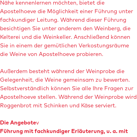
v
Nähe kennenlernen möchten, bietet die
e
Apostelhoeve die Möglichkeit einer Führung unter
ö
fachkundiger Leitung. Während dieser Führung
f
besichtigen Sie unter anderem den Weinberg, die
f
Kelterei und die Weinkeller. Anschließend können
n
Sie in einem der gemütlichen Verkostungsräume
e
die Weine von Apostelhoeve probieren.
n
Außerdem besteht während der Weinprobe die
Gelegenheit, die Weine gemeinsam zu bewerten.
Selbstverständlich können Sie alle Ihre Fragen zur
Apostelhoeve stellen. Während der Weinprobe wird
Roggenbrot mit Schinken und Käse serviert.
Die Angebote
v
Führung mit fachkundiger Erläuterung, u. a. mit