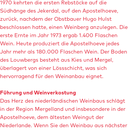
i
1970 kehrten die ersten Rebstöcke auf die
o
l
Südhänge des Jekerdal, auf den Apostelhoeve,
s
d
zurück, nachdem der Obstbauer Hugo Hulst
t
d
beschlossen hatte, einen Weinberg anzulegen. Die
e
e
erste Ernte im Jahr 1973 ergab 1.400 Flaschen
l
r
Wein. Heute produziert die Apostelhoeve jedes
h
A
Jahr mehr als 180.000 Flaschen Wein. Der Boden
o
p
des Louwbergs besteht aus Kies und Mergel,
e
o
überlagert von einer Lössschicht, was sich
v
s
hervorragend für den Weinanbau eignet.
e
t
ö
e
Führung und Weinverkostung
f
l
Das Herz des niederländischen Weinbaus schlägt
f
h
in der Region Mergelland und insbesondere in der
n
o
Apostelhoeve, dem ältesten Weingut der
e
e
Niederlande. Wenn Sie den Weinbau aus nächster
n