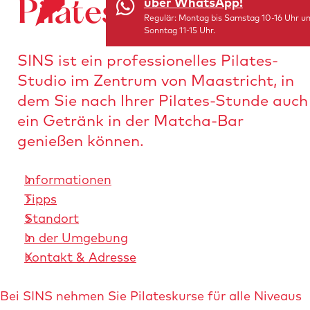
über WhatsApp!
Pilates-Studio SINS
i
r
Regulär: Montag bis Samstag 10-16 Uhr u
t
Sonntag 11-15 Uhr.
S
e
t
SINS ist ein professionelles Pilates-
r
a
Studio im Zentrum von Maastricht, in
l
r
dem Sie nach Ihrer Pilates-Stunde auch
e
t
ein Getränk in der Matcha-Bar
i
s
genießen können.
t
e
e
i
Informationen
n
t
Tipps
e
Standort
In der Umgebung
Kontakt & Adresse
Bei SINS nehmen Sie Pilateskurse für alle Niveaus