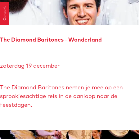
i
Concert
l
x
m
a
The Diamond Baritones - Wonderland
s
T
zaterdag 19 december
h
e
D
The Diamond Baritones nemen je mee op een
i
sprookjesachtige reis in de aanloop naar de
a
feestdagen.
m
o
n