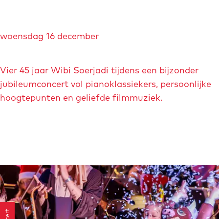
W
woensdag 16 december
i
b
i
Vier 45 jaar Wibi Soerjadi tijdens een bijzonder
S
jubileumconcert vol pianoklassiekers, persoonlijke
o
hoogtepunten en geliefde filmmuziek.
e
r
j
a
d
i
-
J