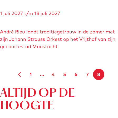
A
1 juli 2027 t/m 18 juli 2027
n
d
r
André Rieu landt traditiegetrouw in de zomer met
é
zijn Johann Strauss Orkest op het Vrijthof van zijn
R
geboortestad Maastricht.
i
e
u
1
…
4
5
6
7
8
o
G
G
G
G
G
G
H
p
a
a
a
a
a
a
u
h
ALTIJD OP DE
e
n
n
n
n
n
n
i
HOOGTE
t
a
a
a
a
a
a
d
V