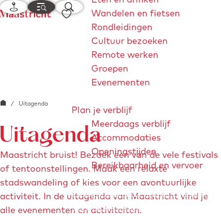
K
M
Z
F
Wandelen en fietsen
a
e
o
G
a
Rondleidingen
a
n
e
a
v
Cultuur bezoeken
r
u
k
n
o
Remote werken
t
e
a
r
Groepen
n
a
i
Evenementen
r
e
G
/
Uitagenda
d
t
Plan je verblijf
a
e
e
Meerdaags verblijf
Uitagenda
n
h
n
Accommodaties
a
o
Openingstijden
Maastricht bruist! Bezoek een van de vele festivals
a
m
Bereikbaarheid en vervoer
of tentoonstellingen. Maak een relaxte
r
e
stadswandeling of kies voor een avontuurlijke
d
p
Maastrichtjaar 2026
André Rieu
Maastricht
activiteit. In de uitagenda van Maastricht vind je
e
a
Store
Explore Maastricht
alle evenementen en activiteiten.
h
g