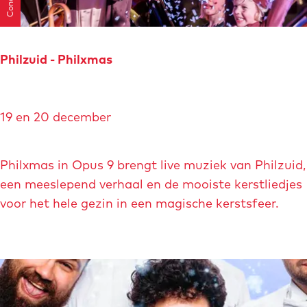
Concert
u
b
i
l
Philzuid - Philxmas
e
u
P
m
19 en 20 december
h
c
i
o
l
Philxmas in Opus 9 brengt live muziek van Philzuid,
n
z
een meeslepend verhaal en de mooiste kerstliedjes
c
u
voor het hele gezin in een magische kerstsfeer.
e
i
r
d
t
-
P
h