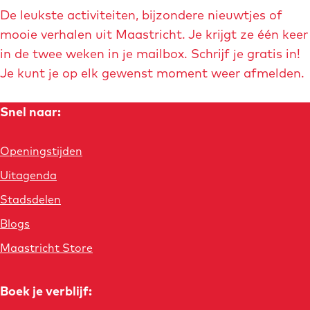
r
a
a
a
a
a
a
i
De leukste activiteiten, bijzondere nieuwtjes of
i
r
r
r
r
r
r
g
mooie verhalen uit Maastricht. Je krijgt ze één keer
j
in de twee weken in je mailbox. Schrijf je gratis in!
d
p
p
p
p
p
e
t
Je kunt je op elk gewenst moment weer afmelden.
h
e
a
a
a
a
a
p
o
Snel naar:
v
g
g
g
g
g
a
f
o
i
i
i
i
i
g
Openingstijden
r
n
n
n
n
n
i
Uitagenda
i
a
a
a
a
a
n
Stadsdelen
g
a
Blogs
Maastricht Store
e
p
Boek je verblijf:
a