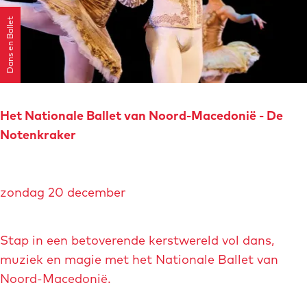
d
B
Dans en Ballet
a
r
i
t
o
Het Nationale Ballet van Noord-Macedonië - De
n
Notenkraker
e
s
H
-
zondag 20 december
e
W
t
o
N
Stap in een betoverende kerstwereld vol dans,
n
a
muziek en magie met het Nationale Ballet van
d
t
Noord-Macedonië.
e
i