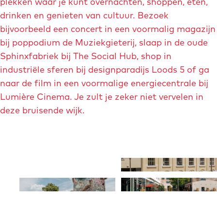
plekken waar je kunt overnachten, shoppen, eten,
drinken en genieten van cultuur. Bezoek
bijvoorbeeld een concert in een voormalig magazijn
bij poppodium de Muziekgieterij, slaap in de oude
Sphinxfabriek bij The Social Hub, shop in
industriële sferen bij designparadijs Loods 5 of ga
naar de film in een voormalige energiecentrale bij
Lumière Cinema. Je zult je zeker niet vervelen in
deze bruisende wijk.
O
O
p
p
O
O
e
e
p
p
n
n
e
e
p
p