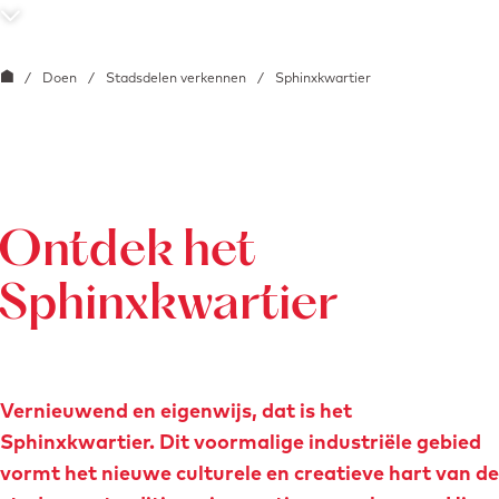
e
S
c
G
/
Doen
/
Stadsdelen verkennen
/
Sphinxkwartier
r
a
o
n
l
a
l
a
n
r
Ontdek het
a
d
Sphinxkwartier
a
e
r
h
b
o
e
m
Vernieuwend en eigenwijs, dat is het
n
e
Sphinxkwartier. Dit voormalige industriële gebied
e
p
vormt het nieuwe culturele en creatieve hart van de
d
a