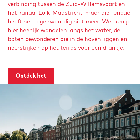
e
verbinding tussen de Zuid-Willemsvaart en
e
r
n
het kanaal Luik-Maastricht, maar die functie
n
o
a
heeft het tegenwoordig niet meer. Wel kun je
a
w
hier heerlijk wandelen langs het water, de
e
boten bewonderen die in de haven liggen en
n
neerstrijken op het terras voor een drankje.
a
-
2
Ontdek het
0
2
2
.
j
p
e
g