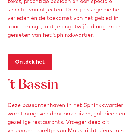
tekst, prachtige beelden en een speciale
r
o
s
a
selectie van objecten. Deze passage die het
t
n
t
r
verleden én de toekomst van het gebied in
i
-
a
k
kaart brengt, laat je ongetwijfeld nog meer
e
r
n
e
genieten van het Sphinxkwartier.
r
o
d
t
-
w
-
i
m
e
m
n
a
n
Ontdek het
a
g
i
a
i
-
s
't Bassin
s
m
o
o
a
n
n
i
-
Deze passantenhaven in het Sphinxkwartier
-
s
r
wordt omgeven door pakhuizen, galerieën en
r
o
o
gezellige restaurants. Vroeger deed dit
o
n
w
verborgen pareltje van Maastricht dienst als
w
-