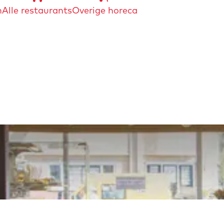
n
Alle restaurants
Overige horeca