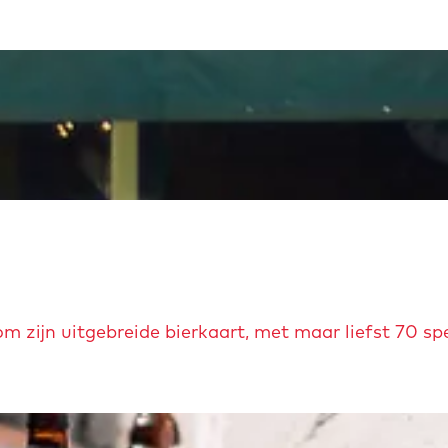
m zijn uitgebreide bierkaart, met maar liefst 70 spe