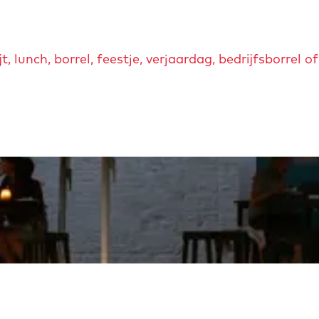
t, lunch, borrel, feestje, verjaardag, bedrijfsborrel o