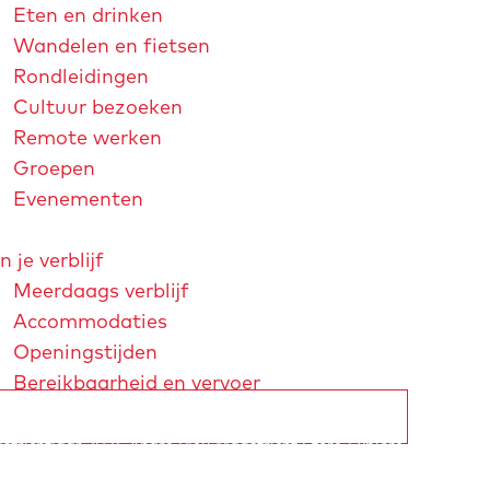
Eten en drinken
Wandelen en fietsen
Rondleidingen
Cultuur bezoeken
Remote werken
Groepen
Evenementen
n je verblijf
Meerdaags verblijf
Accommodaties
Openingstijden
Bereikbaarheid en vervoer
strichtjaar 2026
André Rieu
Maastricht Store
Explore Maastricht